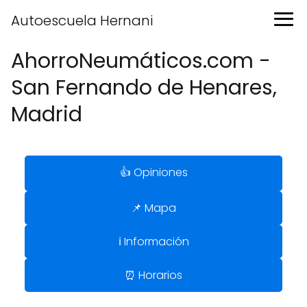
Autoescuela Hernani
AhorroNeumáticos.com -
San Fernando de Henares,
Madrid
👍 Opiniones
📌 Mapa
ℹ️ Información
⏰ Horarios