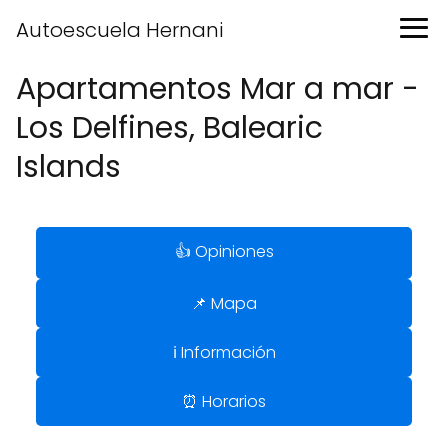
Autoescuela Hernani
Apartamentos Mar a mar -
Los Delfines, Balearic
Islands
👍 Opiniones
📌 Mapa
ℹ️ Información
⏰ Horarios