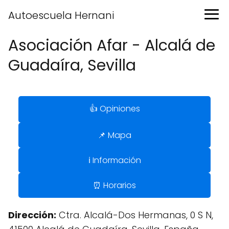
Autoescuela Hernani
Asociación Afar - Alcalá de
Guadaíra, Sevilla
👍 Opiniones
📌 Mapa
ℹ️ Información
⏰ Horarios
Dirección:
Ctra. Alcalá-Dos Hermanas, 0 S N,