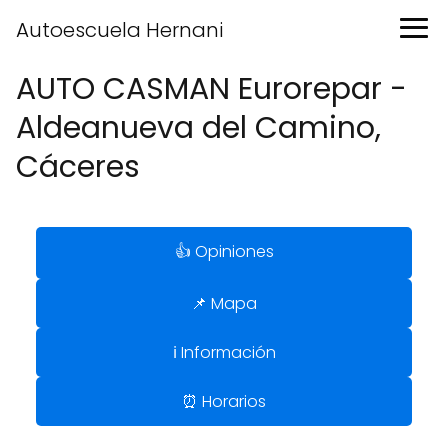
Autoescuela Hernani
AUTO CASMAN Eurorepar -
Aldeanueva del Camino,
Cáceres
👍 Opiniones
📌 Mapa
ℹ️ Información
⏰ Horarios