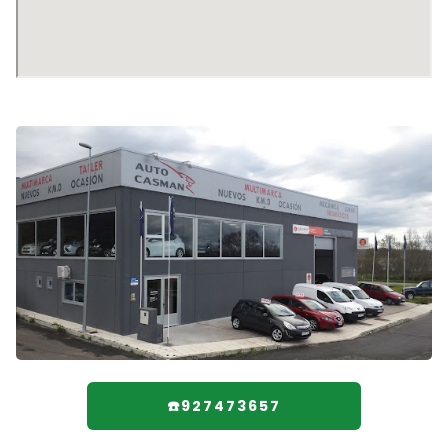
☎️927473657