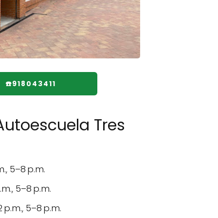
☎️918043411
Autoescuela Tres
m., 5–8 p.m.
.m., 5–8 p.m.
2 p.m., 5–8 p.m.