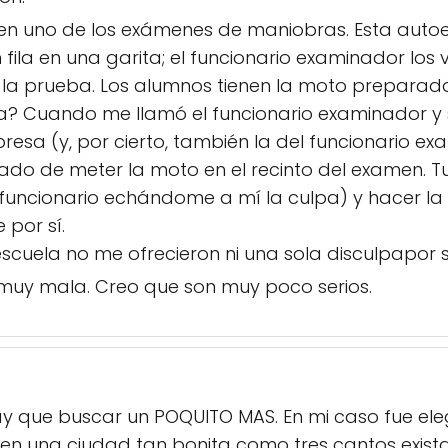
en uno de los exámenes de maniobras. Esta autoe
 fila en una garita; el funcionario examinador lo
 la prueba. Los alumnos tienen la moto preparad
esa? Cuando me llamó el funcionario examinador y 
resa (y, por cierto, también la del funcionario ex
do de meter la moto en el recinto del examen. Tu
el funcionario echándome a mí la culpa) y hacer
 por sí.
cuela no me ofrecieron ni una sola disculpapor s
 muy mala. Creo que son muy poco serios.
Hay que buscar un POQUITO MAS. En mi caso fue ele
 en una ciudad tan bonita como tres cantos exis