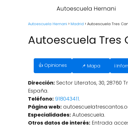
Autoescuela Hernani
Autoescuela Hernani
Madrid
Autoescuela Tres Can
Autoescuela Tres 
👍 Opiniones
📌 Mapa
ℹ️ Inf
Dirección:
Sector Literatos, 30, 28760 T
España.
Teléfono:
918043411
.
Página web:
autoescuelatrescantos.o
Especialidades:
Autoescuela.
Otros datos de interés:
Entrada acces