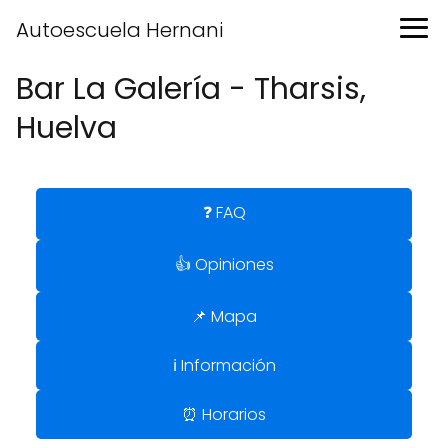
Autoescuela Hernani
Bar La Galería - Tharsis,
Huelva
❓ FAQ
👍 Opiniones
📌 Mapa
ℹ️ Información
⏰ Horarios