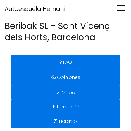
Autoescuela Hernani
Beribak SL - Sant Vicenç
dels Horts, Barcelona
❓ FAQ
👍 Opiniones
📌 Mapa
ℹ️ Información
⏰ Horarios