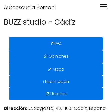
Autoescuela Hernani
BUZZ studio - Cádiz
❓ FAQ
👍 Opiniones
📌 Mapa
ℹ️ Información
⏰ Horarios
Dirección:
C. Sagasta, 42, 11001 Cádiz, España.