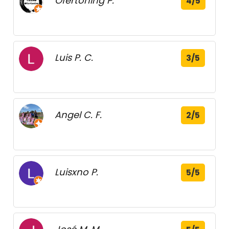
Ofertoning P.
4/5
Luis P. C.
3/5
Angel C. F.
2/5
Luisxno P.
5/5