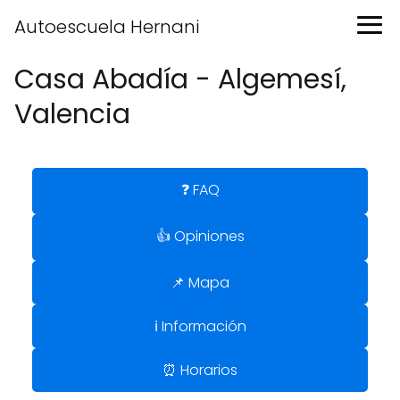
Autoescuela Hernani
Casa Abadía - Algemesí,
Valencia
❓ FAQ
👍 Opiniones
📌 Mapa
ℹ️ Información
⏰ Horarios