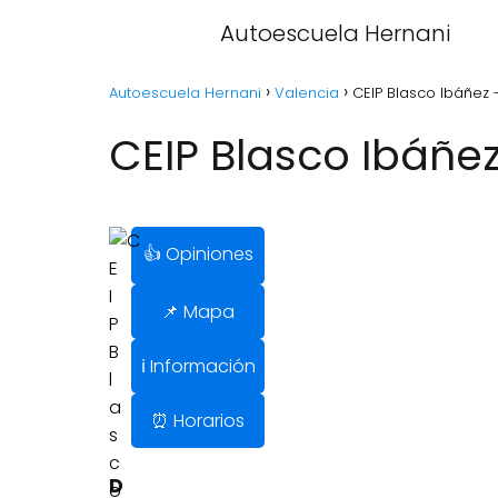
Autoescuela Hernani
Autoescuela Hernani
Valencia
CEIP Blasco Ibáñez 
CEIP Blasco Ibáñe
👍 Opiniones
📌 Mapa
ℹ️ Información
⏰ Horarios
D