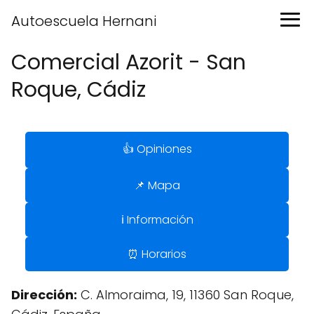
Autoescuela Hernani
Comercial Azorit - San
Roque, Cádiz
👍 Opiniones
📌 Mapa
ℹ️ Información
⏰ Horarios
Dirección:
C. Almoraima, 19, 11360 San Roque,