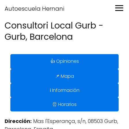
Autoescuela Hernani
Consultori Local Gurb -
Gurb, Barcelona
👍 Opiniones
📌 Mapa
ℹ️ Información
⏰ Horarios
Dirección:
Mas l'Esperança, s/n, 08503 Gurb,