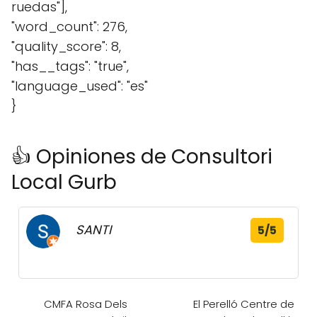
ruedas"],
"word_count": 276,
"quality_score": 8,
"has__tags": "true",
"language_used": "es"
}
👍 Opiniones de Consultori
Local Gurb
SANTI
5/5
CMFA Rosa Dels
El Perelló Centre de