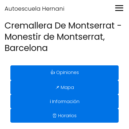
Autoescuela Hernani
Cremallera De Montserrat -
Monestir de Montserrat,
Barcelona
👍 Opiniones
📌 Mapa
ℹ️ Información
⏰ Horarios