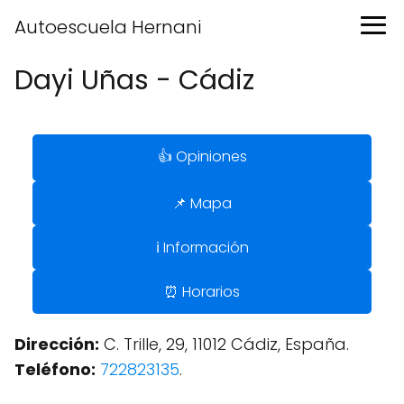
Autoescuela Hernani
Dayi Uñas - Cádiz
👍 Opiniones
📌 Mapa
ℹ️ Información
⏰ Horarios
Dirección:
C. Trille, 29, 11012 Cádiz, España.
Teléfono:
722823135
.