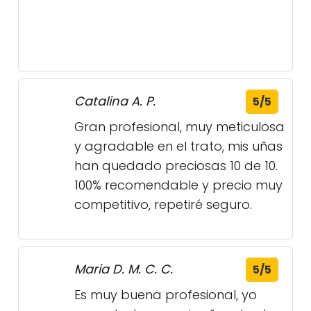
Gran profesional, muy meticulosa
y agradable en el trato, mis uñas
han quedado preciosas 10 de 10.
100% recomendable y precio muy
competitivo, repetiré seguro.
Maria D. M. C. C.
5/5
Es muy buena profesional, yo
encantada con mis uñas desde
q la conoci 😍😍
Miriam J.
5/5
Las mejores uñas con