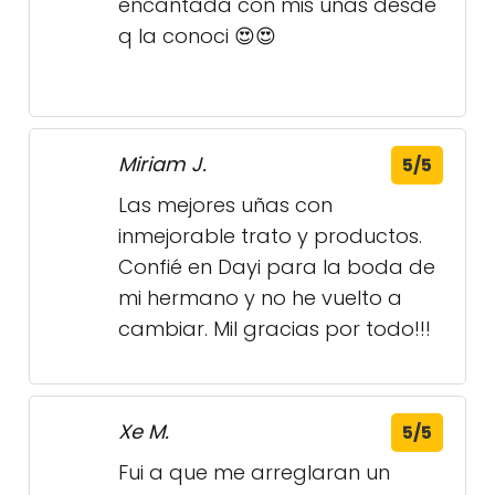
inmejorable trato y productos.
Confié en Dayi para la boda de
mi hermano y no he vuelto a
cambiar. Mil gracias por todo!!!
Xe M.
5/5
Fui a que me arreglaran un
estropicio de otro lugar y me hizo
una obra de arte de acrílico! Se
esmeró muchísimo y quedaron
preciosas. Muy amable y de
conversación agradable. gracias
Dayi!