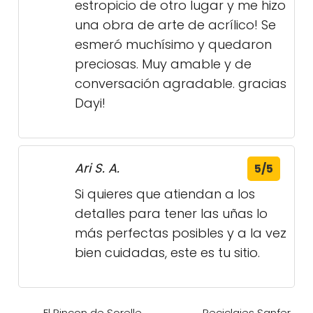
Ari S. A.
5/5
Si quieres que atiendan a los
detalles para tener las uñas lo
más perfectas posibles y a la vez
bien cuidadas, este es tu sitio.
El Rincon de Sorelle
Reciclajes Sanfer
Costura - Gelves,
S.L. - Fuensanta,
Sevilla
Albacete