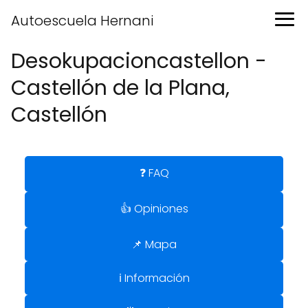
Autoescuela Hernani
Desokupacioncastellon -
Castellón de la Plana,
Castellón
❓ FAQ
👍 Opiniones
📌 Mapa
ℹ️ Información