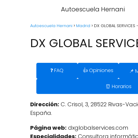
Autoescuela Hernani
Autoescuela Hernani
Madrid
DX GLOBAL SERVICES -
DX GLOBAL SERVICE
❓ FAQ
👍 Opiniones
📌 
⏰ Horarios
Dirección:
C. Crisol, 3, 28522 Rivas-Va
España.
Página web:
dxglobalservices.com
Especialidades:
Consultora informátic