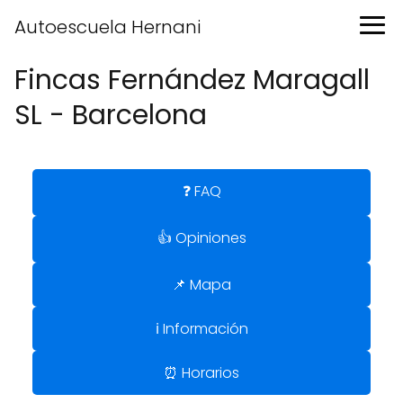
Autoescuela Hernani
Fincas Fernández Maragall
SL - Barcelona
❓ FAQ
👍 Opiniones
📌 Mapa
ℹ️ Información
⏰ Horarios