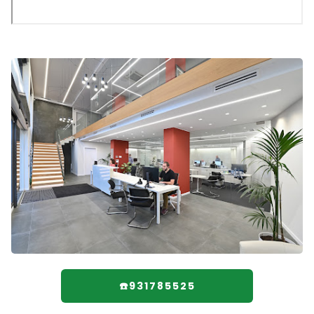
☎️931785525