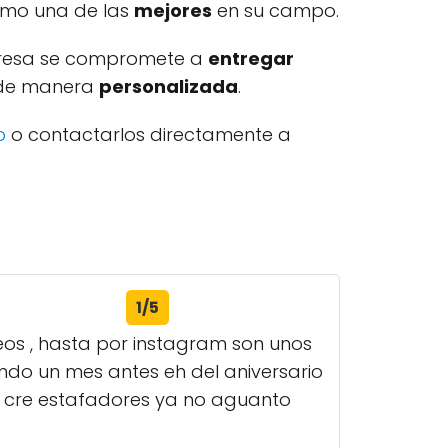
omo una de las
mejores
en su campo.
presa se compromete a
entregar
s de manera
personalizada
.
b
o contactarlos directamente a
1/5
eos , hasta por instagram son unos
do un mes antes eh del aniversario
 lo cre estafadores ya no aguanto