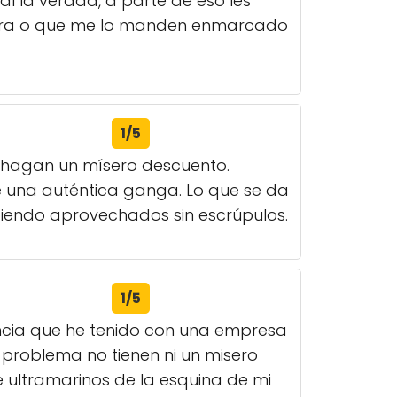
l la verdad, a parte de eso les
 para o que me lo manden enmarcado
1/5
 hagan un mísero descuento.
ce una auténtica ganga. Lo que se da
biendo aprovechados sin escrúpulos.
1/5
encia que he tenido con una empresa
un problema no tienen ni un misero
e ultramarinos de la esquina de mi