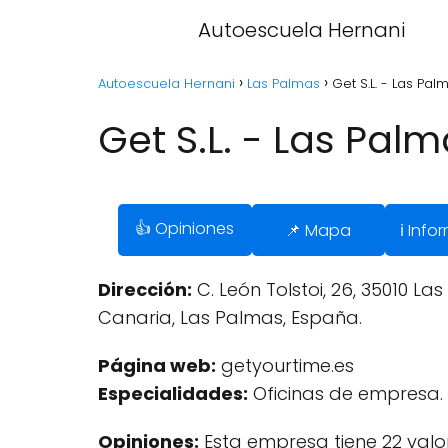
Autoescuela Hernani
Autoescuela Hernani
Las Palmas
Get S.L. - Las Pa
Get S.L. - Las Pal
👍 Opiniones
📌 Mapa
ℹ️ Inf
Dirección:
C. León Tolstoi, 26, 35010 L
Canaria, Las Palmas, España.
Página web:
getyourtime.es
Especialidades:
Oficinas de empresa.
Opiniones:
Esta empresa tiene 22 val