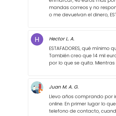
enmarcar, 40 euros más porqu
mandas correos y no respon
o me devuelvan el dinero, E
Hector L. A.
ESTAFADORES, qué mínimo qu
También creo que 14 mil euro
por lo que se quita. Mientr
Juan M. A. G.
Llevo años comprando por in
online. En primer lugar lo qu
telefono de contacto, cuando