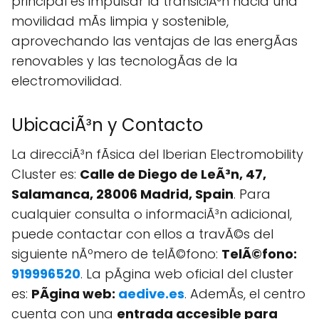
principal es impulsar la transiciÃ³n hacia una
movilidad mÃs limpia y sostenible,
aprovechando las ventajas de las energÃ­as
renovables y las tecnologÃ­as de la
electromovilidad.
UbicaciÃ³n y Contacto
La direcciÃ³n fÃ­sica del Iberian Electromobility
Cluster es:
Calle de Diego de LeÃ³n, 47,
Salamanca, 28006 Madrid, Spain
. Para
cualquier consulta o informaciÃ³n adicional,
puede contactar con ellos a travÃ©s del
siguiente nÃºmero de telÃ©fono:
TelÃ©fono:
919996520
. La pÃgina web oficial del cluster
es:
PÃgina web:
aedive.es
. AdemÃs, el centro
cuenta con una
entrada accesible para