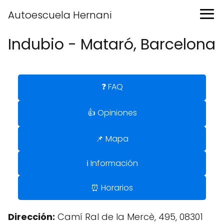
Autoescuela Hernani
Indubio - Mataró, Barcelona
❓ FAQ
👍 Opiniones
📌 Mapa
ℹ️ Información
⏰ Horarios
Dirección:
Camí Ral de la Mercè, 495, 08301