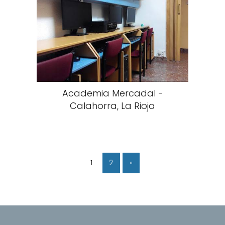
Academia Mercadal -
Calahorra, La Rioja
1
2
»