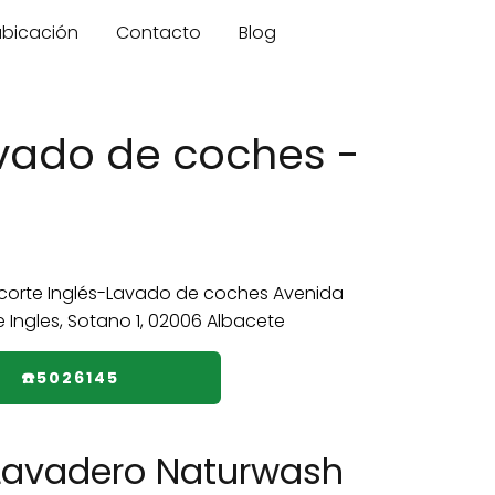
 ubicación
Contacto
Blog
avado de coches -
☎️5026145
 Lavadero Naturwash