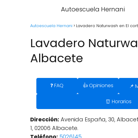
Autoescuela Hernani
Autoescuela Hernani
Lavadero Naturwash en El cor
Lavadero Naturwas
Albacete
❓ FAQ
👍 Opiniones
📌 
⏰ Horarios
Dirección:
Avenida España, 30, Albacete
1, 02006 Albacete.
Teléfono:
5026145
.