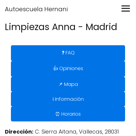
Autoescuela Hernani
Limpiezas Anna - Madrid
❓ FAQ
👍 Opiniones
📌 Mapa
ℹ️ Información
⏰ Horarios
Dirección:
C. Sierra Aitana, Vallecas, 28031