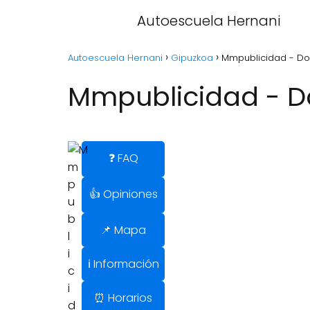
Autoescuela Hernani
Autoescuela Hernani
Gipuzkoa
Mmpublicidad - Don
Mmpublicidad - Do
❓ FAQ
👍 Opiniones
📌 Mapa
ℹ️ Información
⏰ Horarios