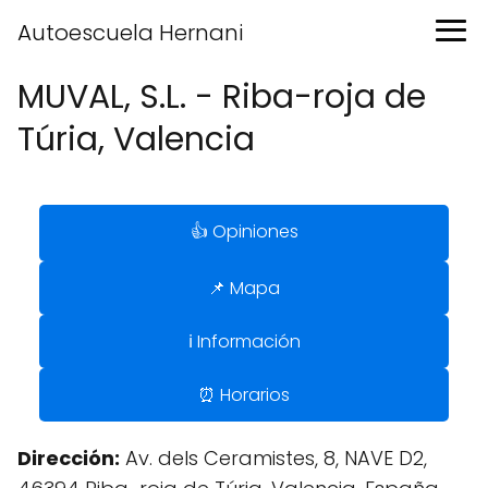
Autoescuela Hernani
MUVAL, S.L. - Riba-roja de
Túria, Valencia
👍 Opiniones
📌 Mapa
ℹ️ Información
⏰ Horarios
Dirección:
Av. dels Ceramistes, 8, NAVE D2,