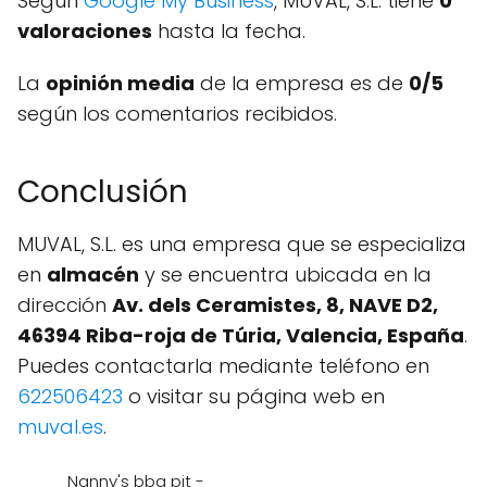
Según
Google My Business
, MUVAL, S.L. tiene
0
valoraciones
hasta la fecha.
La
opinión media
de la empresa es de
0/5
según los comentarios recibidos.
Conclusión
MUVAL, S.L. es una empresa que se especializa
en
almacén
y se encuentra ubicada en la
dirección
Av. dels Ceramistes, 8, NAVE D2,
46394 Riba-roja de Túria, Valencia, España
.
Puedes contactarla mediante teléfono en
622506423
o visitar su página web en
muval.es
.
Nanny's bbq pit -