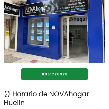
☎️951776978
⏰ Horario de NOVAhogar
Huelin