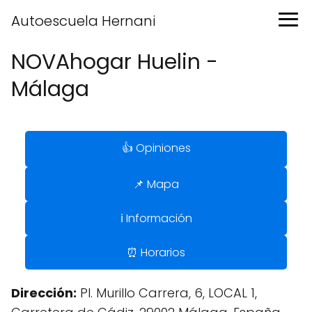
Autoescuela Hernani
NOVAhogar Huelin -
Málaga
👍 Opiniones
📌 Mapa
ℹ️ Información
⏰ Horarios
Dirección:
Pl. Murillo Carrera, 6, LOCAL 1,