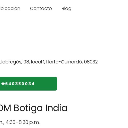
 ubicación
Contacto
Blog
☎️640380034
OM Botiga India
., 4:30–8:30 p.m.