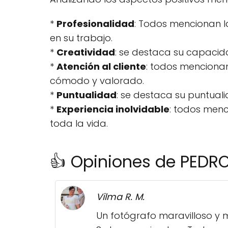
*
Profesionalidad
: Todos mencionan l
en su trabajo.
*
Creatividad
: se destaca su capacid
*
Atención al cliente
: todos mencionan
cómodo y valorado.
*
Puntualidad
: se destaca su puntuali
*
Experiencia inolvidable
: todos menc
toda la vida.
👍 Opiniones de PEDR
Vilma R. M.
Un fotógrafo maravilloso y m