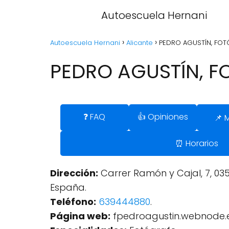
Autoescuela Hernani
Autoescuela Hernani
Alicante
PEDRO AGUSTÍN, FOTÓ
PEDRO AGUSTÍN, FO
❓ FAQ
👍 Opiniones
📌 
⏰ Horarios
Dirección:
Carrer Ramón y Cajal, 7, 0357
España.
Teléfono:
639444880
.
Página web:
fpedroagustin.webnode.