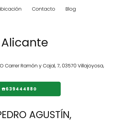
 ubicación
Contacto
Blog
Alicante
☎️639444880
PEDRO AGUSTÍN,