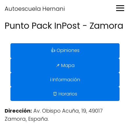
Autoescuela Hernani
Punto Pack InPost - Zamora
👍 Opiniones
📌 Mapa
ℹ️ Información
⏰ Horarios
Dirección:
Av. Obispo Acuña, 19, 49017
Zamora, España.