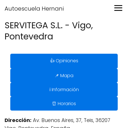
Autoescuela Hernani
SERVITEGA S.L. - Vigo,
Pontevedra
👍 Opiniones
📌 Mapa
ℹ️ Información
⏰ Horarios
Dirección:
Av. Buenos Aires, 37, Teis, 36207