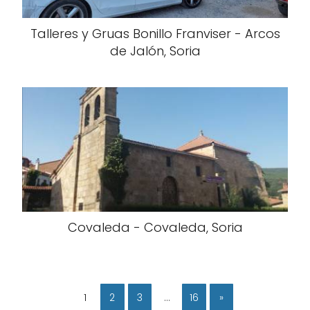
Talleres y Gruas Bonillo Franviser - Arcos
de Jalón, Soria
Covaleda - Covaleda, Soria
1
2
3
…
16
»