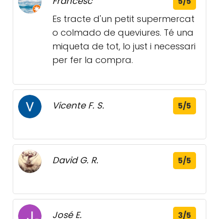
Francesc
5/5
Es tracte d'un petit supermercat
o colmado de queviures. Té una
miqueta de tot, lo just i necessari
per fer la compra.
Vicente F. S.
5/5
David G. R.
5/5
José E.
3/5