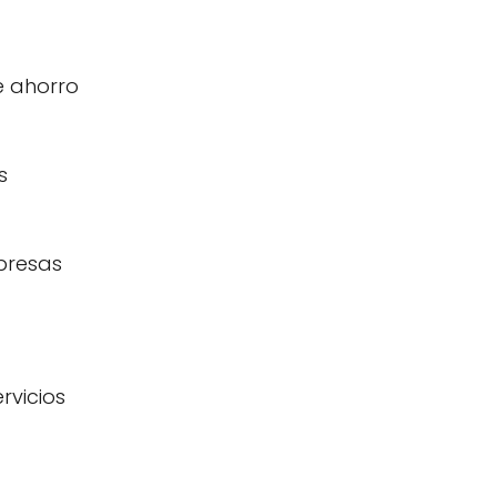
e ahorro
s
presas
rvicios