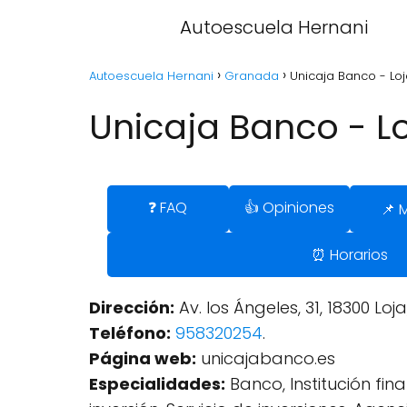
Autoescuela Hernani
Autoescuela Hernani
Granada
Unicaja Banco - Lo
Unicaja Banco - L
❓ FAQ
👍 Opiniones
📌 
⏰ Horarios
Dirección:
Av. los Ángeles, 31, 18300 Lo
Teléfono:
958320254
.
Página web:
unicajabanco.es
Especialidades:
Banco, Institución fin