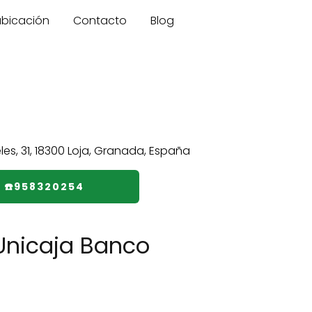
 ubicación
Contacto
Blog
☎️958320254
Unicaja Banco