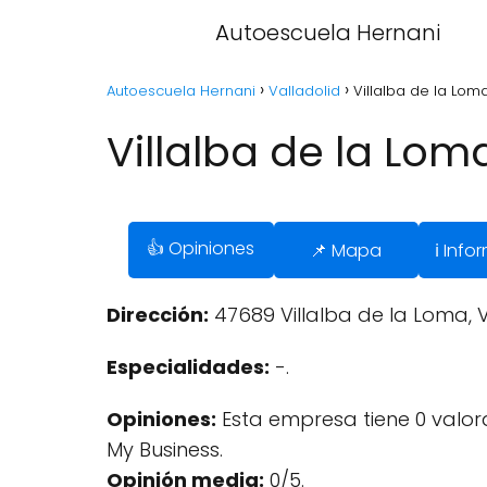
Autoescuela Hernani
Autoescuela Hernani
Valladolid
Villalba de la Loma
Villalba de la Loma
👍 Opiniones
📌 Mapa
ℹ️ Inf
Dirección:
47689 Villalba de la Loma, V
Especialidades:
-.
Opiniones:
Esta empresa tiene 0 valo
My Business.
Opinión media:
0/5.