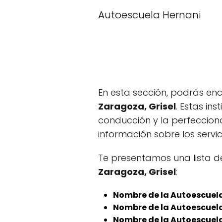
Autoescuela Hernani
En esta sección, podrás en
Zaragoza, Grisel
. Estas in
conducción y la perfeccion
información sobre los servi
Te presentamos una lista d
Zaragoza, Grisel
:
Nombre de la Autoescuela
Nombre de la Autoescuela
Nombre de la Autoescuela