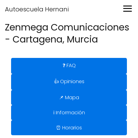
Autoescuela Hernani
Zenmega Comunicaciones
- Cartagena, Murcia
❓ FAQ
👍 Opiniones
📌 Mapa
ℹ️ Información
⏰ Horarios