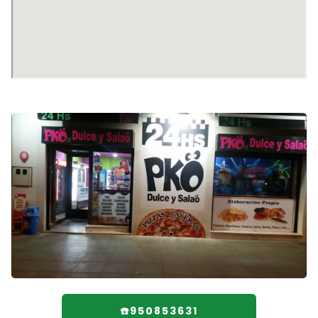
☎️950853631