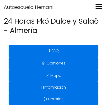
Autoescuela Hernani
24 Horas Pkö Dulce y Salaö
- Almería
❓ FAQ
👍 Opiniones
📌 Mapa
ℹ️ Información
⏰ Horarios