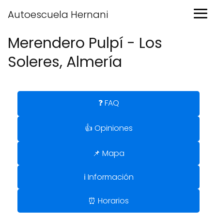
Autoescuela Hernani
Merendero Pulpí - Los
Soleres, Almería
❓ FAQ
👍 Opiniones
📌 Mapa
ℹ️ Información
⏰ Horarios