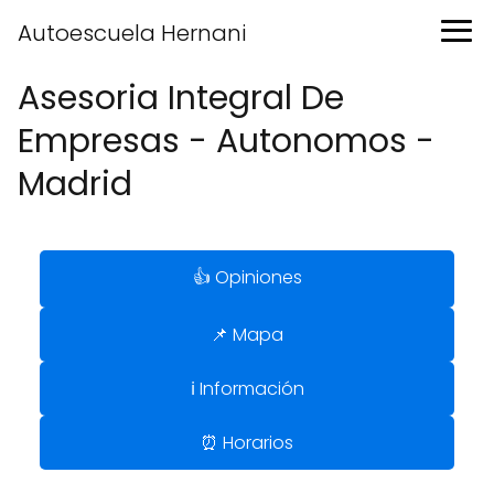
Autoescuela Hernani
Asesoria Integral De
Empresas - Autonomos -
Madrid
👍 Opiniones
📌 Mapa
ℹ️ Información
⏰ Horarios