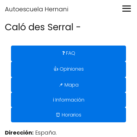
Autoescuela Hernani
Caló des Serral -
❓ FAQ
👍 Opiniones
📌 Mapa
ℹ️ Información
⏰ Horarios
Dirección:
España.