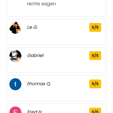
nichts sagen
Le G.
5/5
Gabriel
5/5
thomas Q.
5/5
Fred H.
5/5