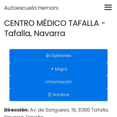
Autoescuela Hernani
CENTRO MÉDICO TAFALLA -
Tafalla, Navarra
👍 Opiniones
📌 Mapa
ℹ️ Información
⏰ Horarios
Dirección:
Av. de Sangüesa, 19, 31300 Tafalla,