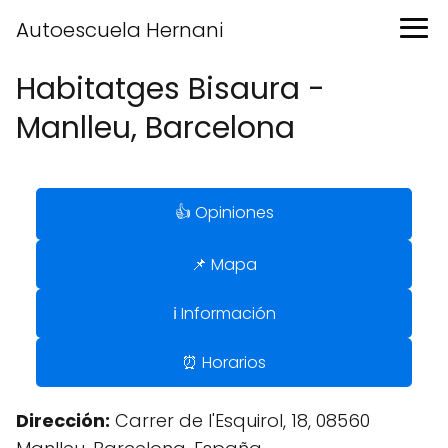
Autoescuela Hernani
Habitatges Bisaura -
Manlleu, Barcelona
👍 Opiniones
📌 Mapa
ℹ️ Información
⏰ Horarios
Dirección:
Carrer de l'Esquirol, 18, 08560