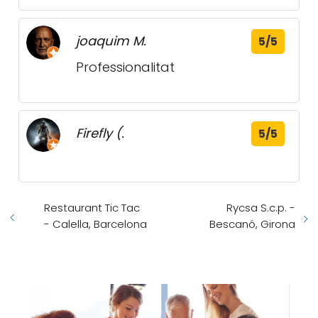
joaquim M.
5/5
Professionalitat
Firefly (.
5/5
Restaurant Tic Tac
Rycsa S.c.p. -
- Calella, Barcelona
Bescanó, Girona