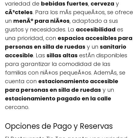
variedad de
bebidas fuertes
,
cerveza
y
cÃ³cteles
. Para los mÃs pequeÃ±os, se ofrece
un
menÃº para niÃ±os
, adaptado a sus
gustos y necesidades. La
accesibilidad
es
una prioridad, con
espacios accesibles para
personas en silla de ruedas
y un
sanitario
accesible
. Las
sillas altas
estÃn disponibles
para garantizar la comodidad de las
familias con niÃ±os pequeÃ±os. AdemÃs, se
cuenta con
estacionamiento accesible
para personas en silla de ruedas
y un
estacionamiento pagado en la calle
cercano.
Opciones de Pago y Reservas