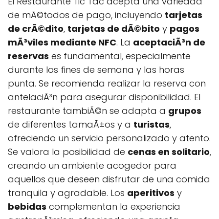
El Restaurante Tic Tac acepta una variedad
de mÃ©todos de pago, incluyendo
tarjetas
de crÃ©dito
,
tarjetas de dÃ©bito
y
pagos
mÃ³viles mediante NFC
. La
aceptaciÃ³n de
reservas
es fundamental, especialmente
durante los fines de semana y las horas
punta. Se recomienda realizar la reserva con
antelaciÃ³n para asegurar disponibilidad. El
restaurante tambiÃ©n se adapta a
grupos
de diferentes tamaÃ±os y a
turistas
,
ofreciendo un servicio personalizado y atento.
Se valora la posibilidad de
cenas en solitario
,
creando un ambiente acogedor para
aquellos que deseen disfrutar de una comida
tranquila y agradable. Los
aperitivos
y
bebidas
complementan la experiencia