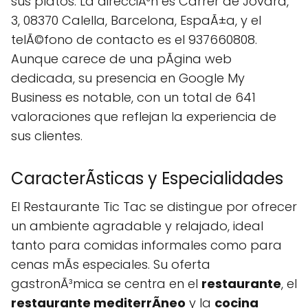
sus platos. La direcciÃ³n es Carrer de Jovara,
3, 08370 Calella, Barcelona, EspaÃ±a, y el
telÃ©fono de contacto es el 937660808.
Aunque carece de una pÃgina web
dedicada, su presencia en Google My
Business es notable, con un total de 641
valoraciones que reflejan la experiencia de
sus clientes.
CaracterÃ­sticas y Especialidades
El Restaurante Tic Tac se distingue por ofrecer
un ambiente agradable y relajado, ideal
tanto para comidas informales como para
cenas mÃs especiales. Su oferta
gastronÃ³mica se centra en el
restaurante
, el
restaurante mediterrÃneo
y la
cocina