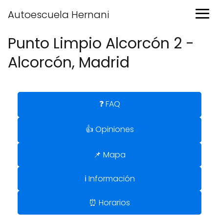
Autoescuela Hernani
Punto Limpio Alcorcón 2 -
Alcorcón, Madrid
❓ FAQ
👍 Opiniones
📌 Mapa
ℹ️ Información
⏰ Horarios