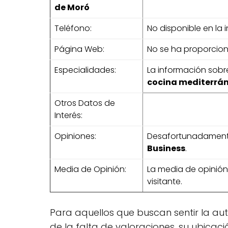
de Moró
Teléfono:
No disponible en la
Página Web:
No se ha proporcio
Especialidades:
La información sobr
cocina mediterrá
Otros Datos de
Interés:
Opiniones:
Desafortunadamente
Business
.
Media de Opinión:
La media de opinió
visitante.
Para aquellos que buscan sentir la au
de la falta de valoraciones, su ubicaci