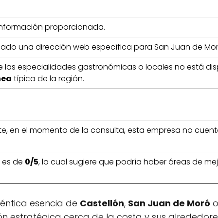
 información proporcionada.
nado una dirección web específica para San Juan de Mor
e las especialidades gastronómicas o locales no está dis
nea
típica de la región.
, en el momento de la consulta, esta empresa no cuen
n es de
0/5
, lo cual sugiere que podría haber áreas de mejo
téntica esencia de
Castellón
,
San Juan de Moró
o
ón estratégica cerca de la costa y sus alrededores