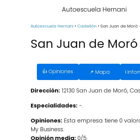
Autoescuela Hernani
Autoescuela Hernani
Castellón
San Juan de Moró -
San Juan de Moró 
👍 Opiniones
📌 Mapa
ℹ️ Inf
Dirección:
12130 San Juan de Moró, Cas
Especialidades:
-.
Opiniones:
Esta empresa tiene 0 valo
My Business.
Opinión media:
0/5.