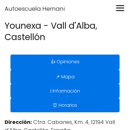
Autoescuela Hernani
Younexa - Vall d'Alba,
Castellón
👍 Opiniones
📌 Mapa
ℹ️ Información
⏰ Horarios
Dirección:
Ctra. Cabanes, Km. 4, 12194 Vall